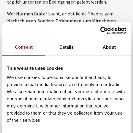
täglich unter realen Bedingungen gelebt werden.
Wer Norman Gräter bucht, erlebt keine Theorie zum
Nachschlagen. Sondern Erfahrungen zum Mitnehmen.
Einen Menschen, der außergewöhnliche Perspektiven
zuerst selbst lebt und anschließend ehrlich teilt, was
davon im Alltag und im Unternehmen wirklich trägt.
Consent
Details
About
Unternehmen buchen Norman Gräter nicht, weil er
Antworten auf alles hat. Sie buchen ihn, weil er seit über
20 Jahren außergewöhnliche Perspektiven zuerst selbst
This website uses cookies
lebt – bevor er darüber spricht.
We use cookies to personalise content and ads, to
provide social media features and to analyse our traffic.
We also share information about your use of our site with
our social media, advertising and analytics partners who
may combine it with other information that you’ve
provided to them or that they’ve collected from your use
of their services.