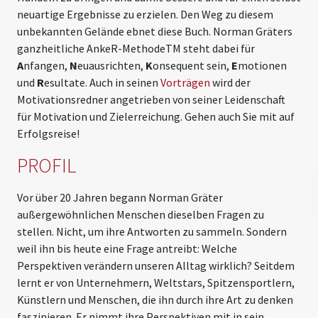
neuartige Ergebnisse zu erzielen. Den Weg zu diesem
unbekannten Gelände ebnet diese Buch. Norman Gräters
ganzheitliche AnkeR-MethodeTM steht dabei für
A
nfangen,
N
euausrichten,
K
onsequent sein,
E
motionen
und
R
esultate. Auch in seinen
Vorträgen
wird der
Motivationsredner angetrieben von seiner Leidenschaft
für Motivation und Zielerreichung. Gehen auch Sie mit auf
Erfolgsreise!
PROFIL
Vor über 20 Jahren begann Norman Gräter
außergewöhnlichen Menschen dieselben Fragen zu
stellen. Nicht, um ihre Antworten zu sammeln. Sondern
weil ihn bis heute eine Frage antreibt: Welche
Perspektiven verändern unseren Alltag wirklich? Seitdem
lernt er von Unternehmern, Weltstars, Spitzensportlern,
Künstlern und Menschen, die ihn durch ihre Art zu denken
faszinieren. Er nimmt ihre Perspektiven mit in sein