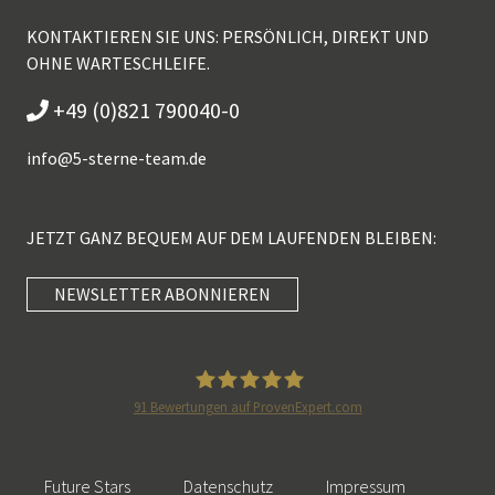
KONTAKTIEREN SIE UNS: PERSÖNLICH, DIREKT UND
OHNE WARTESCHLEIFE.
+49 (0)821 790040-0
info@
5-sterne-team.de
JETZT GANZ BEQUEM AUF DEM LAUFENDEN BLEIBEN:
NEWSLETTER ABONNIEREN
Kundenbewertungen und Erfahrungen zu
5 Sterne Redner
SEHR GUT
100%
91
Bewertungen auf ProvenExpert.com
Empfehlungen auf
5 Sterne Redner
ProvenExpert.com
4,89 / 5,00
Future Stars
Datenschutz
Impressum