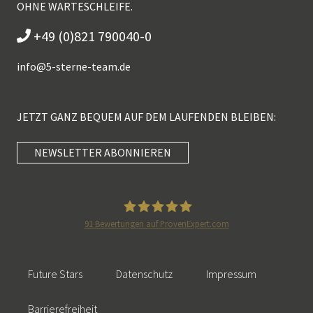
OHNE WARTESCHLEIFE.
+49 (0)821 790040-0
info@
5-sterne-team.de
JETZT GANZ BEQUEM AUF DEM LAUFENDEN BLEIBEN:
NEWSLETTER ABONNIEREN
Kundenbewertungen und Erfahrungen zu
5 Sterne Redner
SEHR GUT
100%
91
Bewertungen auf ProvenExpert.com
Empfehlungen auf
5 Sterne Redner
ProvenExpert.com
4,89 / 5,00
Future Stars
Datenschutz
Impressum
46
55
Bewertungen auf
Bewertungen von 2
Barrierefreiheit
SEHR GUT