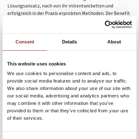
Lösungsansatz, nach von ihr mitentwickelten und
erfolgreich in der Praxis erprobten Methoden. Der Benefit
ist zeitliche und monetäre Effizienz sowie ein klarer
Wettbewerbsvorteil.
Seit über 20 Jahren begleitet, coacht und berät die
Consent
Details
About
erfolgreiche Unternehmerin und Keynote Speakerin
Manager, Führungskräfte und Mitarbeiter namhafter
Unternehmen im gesamten deutschsprachigen Raum
This website uses cookies
ebenso wie in China. Im Rahmen der Michl Group Akademie
We use cookies to personalise content and ads, to
bildet Christa Koslitz-Mesnaric - Preisträgerin des
provide social media features and to analyse our traffic.
Internationalen Deutschen Trainings-Preises in Gold
We also share information about your use of our site with
(2008 und 2010) - zertifizierte Trainer Business-Coaches
our social media, advertising and analytics partners who
und -Trainer aus und forciert die Entwicklung von
may combine it with other information that you’ve
Führungskräften. In ihrem Buch „Aristoteles für Manager“
provided to them or that they’ve collected from your use
zeigte sie Courage, indem sie die Weisheit der Antike für
of their services.
das heutige Management transferierte. Zudem ist die
gefragte 5 Sterne Rednerin Mitglied des BDVT
(Berufsverband der Trainer, Berater und Coaches).